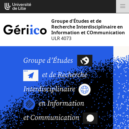
Aller
Cookies management panel
au
M
contenu
Groupe d'Études et de
Recherche Interdisciplinaire en
Information et COmmunication
ULR 4073